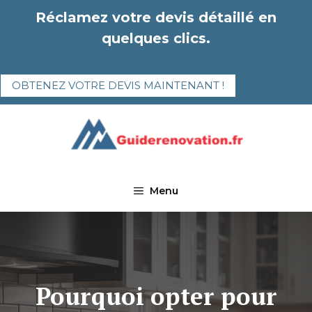
Aller
Réclamez votre devis détaillé en
au
quelques clics.
contenu
OBTENEZ VOTRE DEVIS MAINTENANT !
Menu
Pourquoi opter pour