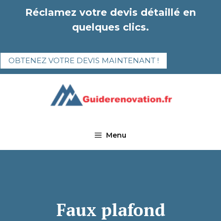
Aller
Réclamez votre devis détaillé en
au
quelques clics.
contenu
OBTENEZ VOTRE DEVIS MAINTENANT !
Menu
Faux plafond