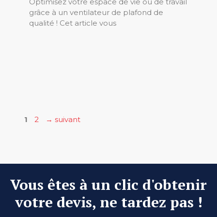
Optimisez votre espace de vie ou de travail
grâce à un ventilateur de plafond de
qualité ! Cet article vous
Page
Page
1
2
→
suivant
Vous êtes à un clic d'obtenir
votre devis, ne tardez pas !