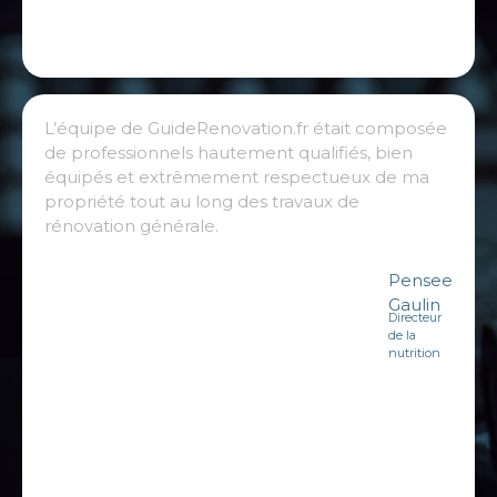
L’équipe de GuideRenovation.fr était composée
de professionnels hautement qualifiés, bien
équipés et extrêmement respectueux de ma
propriété tout au long des travaux de
rénovation générale.
Pensee
Gaulin
Directeur
de la
nutrition