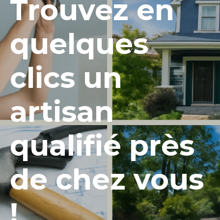
Trouvez en
quelques
clics un
artisan
qualifié près
de chez vous
!​