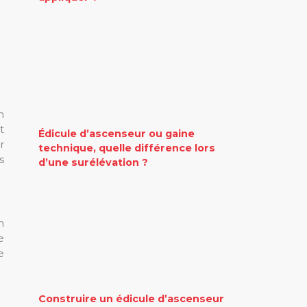
n
t
Édicule d’ascenseur ou gaine
r
technique, quelle différence lors
s
d’une surélévation ?
n
e
e
Construire un édicule d’ascenseur