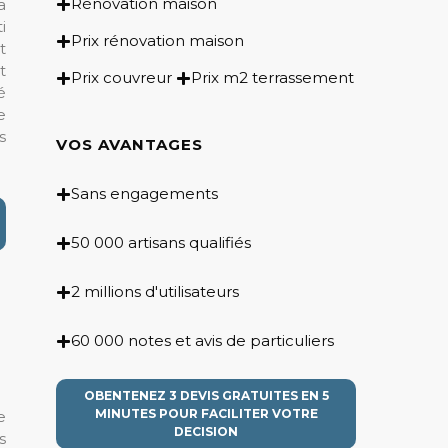
Rénovation maison
a
i
Prix rénovation maison
t
t
Prix couvreur
Prix m2 terrassement
é
e
s
VOS AVANTAGES
Sans engagements
50 000 artisans qualifiés
2 millions d'utilisateurs
60 000 notes et avis de particuliers
OBENTENEZ 3 DEVIS GRATUITES EN 5
MINUTES POUR FACILITER VOTRE
e
DECISION
s