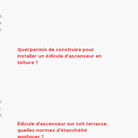
a
x
e
Quel permis de construire pour
installer un édicule d’ascenseur en
toiture ?
e
.
t
Édicule d’ascenseur sur toit terrasse,
quelles normes d’étanchéité
appliquer ?