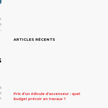
e
s
,
ARTICLES RÉCENTS
s
à
s
Prix d’un édicule d’ascenseur : quel
e
budget prévoir en travaux ?