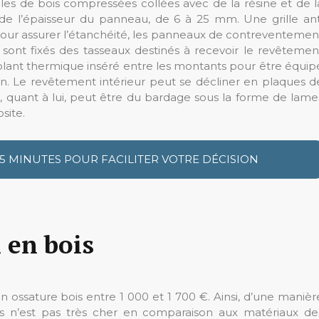
lles de bois compressées collées avec de la résine et de l
e l’épaisseur du panneau, de 6 à 25 mm. Une grille ant
Pour assurer l’étanchéité, les panneaux de contreventemen
 sont fixés des tasseaux destinés à recevoir le revêtemen
l’isolant thermique inséré entre les montants pour être équip
n. Le revêtement intérieur peut se décliner en plaques d
, quant à lui, peut être du bardage sous la forme de lame
site.
 5 MINUTES POUR FACILITER VOTRE DÉCISION
 en bois
 ossature bois entre 1 000 et 1 700 €. Ainsi, d’une manièr
is n’est pas très cher en comparaison aux matériaux de