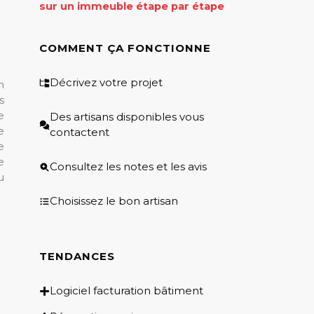
sur un immeuble étape par étape
COMMENT ÇA FONCTIONNE
Décrivez votre projet
n
s
e
Des artisans disponibles vous
e
contactent
e
e
Consultez les notes et les avis
u
Choisissez le bon artisan
TENDANCES
Logiciel facturation bâtiment