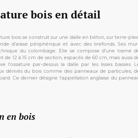
ature bois en détail
ure bois se construit sur une dalle en béton, sur terre-plei
ande d’arase périphérique et avec des tirefonds. Ses mur
echnique du colombage. Elle se compose d’une trame d
nt de 12 à 15 cm de section, espacés de 60 cm, mais aussi d
ixe l’ossature par-dessus la dalle par les lisses basses. L
ux dérivés du bois comme des panneaux de particules, d
ard. Ce dernier désigne l’appellation anglaise du pannea
n en bois