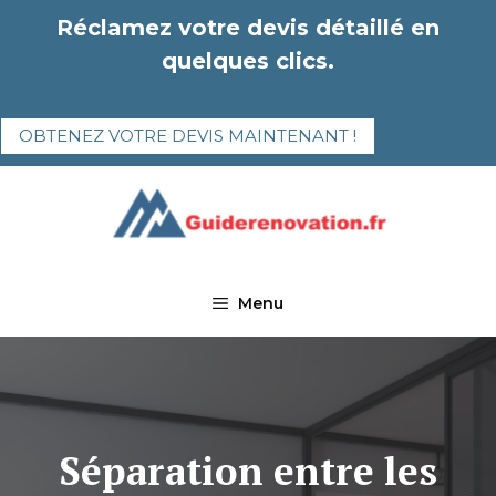
Aller
Réclamez votre devis détaillé en
au
quelques clics.
contenu
OBTENEZ VOTRE DEVIS MAINTENANT !
Menu
Séparation entre les