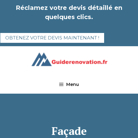
Aller
Réclamez votre devis détaillé en
au
quelques clics.
contenu
OBTENEZ VOTRE DEVIS MAINTENANT !
Menu
Façade