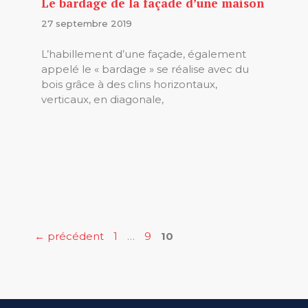
Le bardage de la façade d’une maison
27 septembre 2019
L’habillement d’une façade, également
appelé le « bardage » se réalise avec du
bois grâce à des clins horizontaux,
verticaux, en diagonale,
Page
Page
Page
←
précédent
1
…
9
10