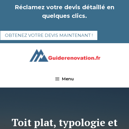
Aller
Réclamez votre devis détaillé en
au
quelques clics.
contenu
OBTENEZ VOTRE DEVIS MAINTENANT !
Menu
Toit plat, typologie et