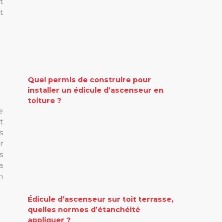
t
t
Quel permis de construire pour
installer un édicule d’ascenseur en
toiture ?
e
t
s
r
s
a
n
Édicule d’ascenseur sur toit terrasse,
quelles normes d’étanchéité
appliquer ?