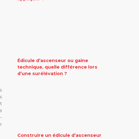
Édicule d’ascenseur ou gaine
technique, quelle différence lors
d’une surélévation ?
s
s
t
a
-
e
Construire un édicule d’ascenseur