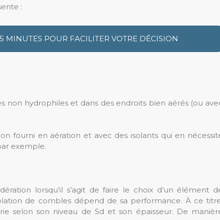
sente :
 5 MINUTES POUR FACILITER VOTRE DÉCISION
es non hydrophiles et dans des endroits bien aérés (ou ave
non fourni en aération et avec des isolants qui en nécessit
par exemple.
dération lorsqu’il s’agit de faire le choix d’un élément d
solation de combles dépend de sa performance. À ce titre
rie selon son niveau de Sd et son épaisseur. De manièr