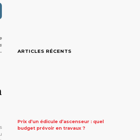
e
s
ARTICLES RÉCENTS
-
n
Prix d’un édicule d’ascenseur : quel
s
budget prévoir en travaux ?
u