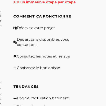
sur un immeuble étape par étape
u
t
COMMENT ÇA FONCTIONNE
t
n
Décrivez votre projet
Des artisans disponibles vous
contactent
Consultez les notes et les avis
Choisissez le bon artisan
n
TENDANCES
-
.
Logiciel facturation bâtiment
x
e