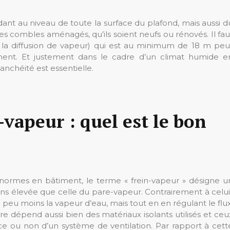
nt au niveau de toute la surface du plafond, mais aussi d
es combles aménagés, qu’ils soient neufs ou rénovés. Il fau
à la diffusion de vapeur) qui est au minimum de 18 m peu
ment. Et justement dans le cadre d’un climat humide e
chéité est essentielle.
vapeur : quel est le bon
normes en bâtiment, le terme « frein-vapeur » désigne u
 élevée que celle du pare-vapeur. Contrairement à celui
 un peu moins la vapeur d’eau, mais tout en en régulant le flux
tre dépend aussi bien des matériaux isolants utilisés et ceu
ce ou non d’un système de ventilation. Par rapport à cett