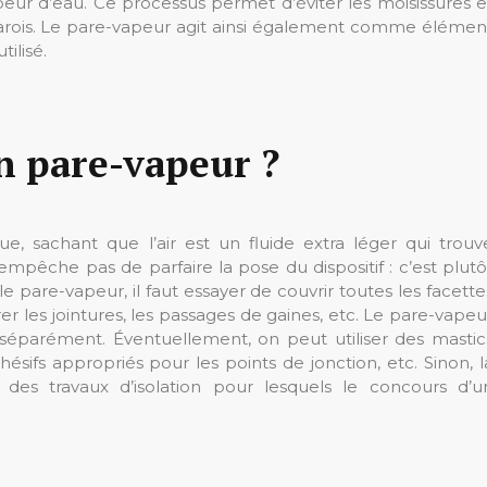
peur d’eau. Ce processus permet d’éviter les moisissures e
parois. Le pare-vapeur agit ainsi également comme élémen
tilisé.
n pare-vapeur ?
e, sachant que l’air est un fluide extra léger qui trouv
empêche pas de parfaire la pose du dispositif : c’est plutô
le pare-vapeur, il faut essayer de couvrir toutes les facette
 les jointures, les passages de gaines, etc. Le pare-vapeu
 séparément. Éventuellement, on peut utiliser des mastic
ésifs appropriés pour les points de jonction, etc. Sinon, l
es travaux d’isolation pour lesquels le concours d’u