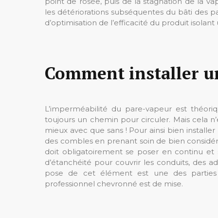
point de rosée, puis de la stagnation de la va
les détériorations subséquentes du bâti des 
d’optimisation de l’efficacité du produit isolant u
Comment installer u
L’imperméabilité du pare-vapeur est théoriqu
toujours un chemin pour circuler. Mais cela n’
mieux avec que sans ! Pour ainsi bien installer 
des combles en prenant soin de bien considérer
doit obligatoirement se poser en continu et
d’étanchéité pour couvrir les conduits, des adh
pose de cet élément est une des parties d
professionnel chevronné est de mise.