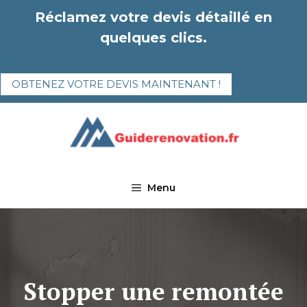
Aller
Réclamez votre devis détaillé en
au
quelques clics.
contenu
OBTENEZ VOTRE DEVIS MAINTENANT !
Menu
Stopper une remontée