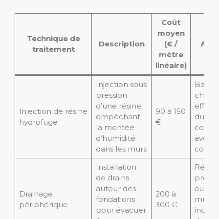
Coût
moyen
Technique de
Description
(€ /
Ava
traitement
mètre
linéaire)
Injection sous
Barriè
pression
chimi
d’une résine
effica
Injection de résine
90 à 150
empêchant
durabl
hydrofuge
€
la montée
compa
d’humidité
avec d
dans les murs
constr
Installation
Réduit
de drains
pressi
autour des
au pie
Drainage
200 à
fondations
murs,
périphérique
300 €
pour évacuer
indisp