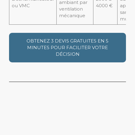
ambiant par
ou VMC
4000 €
appar
ventilation
sans t
mécanique
murs
OBTENEZ 3 DEVIS GRATUITES EN 5
MINUTES POUR FACILITER VOTRE
DÉCISION