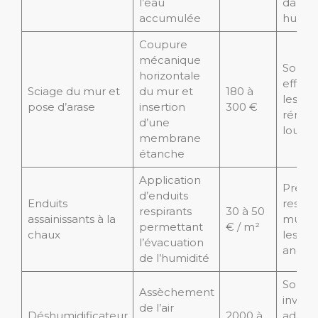
l’eau
dans le
accumulée
humid
Coupure
mécanique
Soluti
horizontale
effica
Sciage du mur et
du mur et
180 à
les
pose d’arase
insertion
300 €
rénova
d’une
lourde
membrane
étanche
Application
Préser
d’enduits
Enduits
respir
respirants
30 à 50
assainissants à la
mur, r
permettant
€ / m²
chaux
les ma
l’évacuation
ancien
de l’humidité
Soluti
Assèchement
invasiv
de l’air
Déshumidificateur
2000 à
adapt