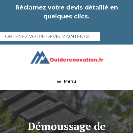
Aller
Réclamez votre devis détaillé en
au
quelques clics.
contenu
OBTENEZ VOTRE DEVIS MAINTENANT !
Menu
Démoussage de