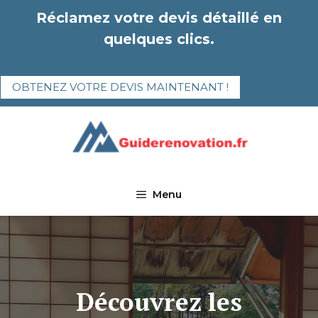
Aller
Réclamez votre devis détaillé en
au
quelques clics.
contenu
OBTENEZ VOTRE DEVIS MAINTENANT !
Menu
Découvrez les