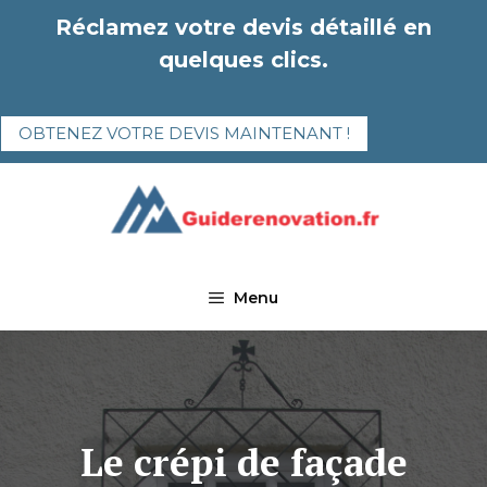
Aller
Réclamez votre devis détaillé en
au
quelques clics.
contenu
OBTENEZ VOTRE DEVIS MAINTENANT !
Menu
Le crépi de façade