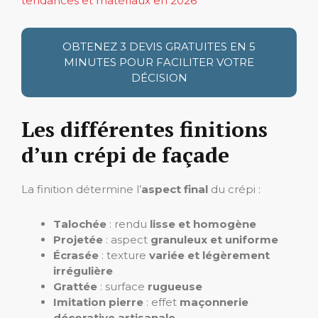
tendances et matériaux en 2026
OBTENEZ 3 DEVIS GRATUITES EN 5
MINUTES POUR FACILITER VOTRE
DÉCISION
Les différentes finitions
d’un crépi de façade
La finition détermine l’
aspect final
du crépi :
Talochée
: rendu
lisse et homogène
Projetée
: aspect
granuleux et uniforme
Écrasée
: texture
variée et légèrement
irrégulière
Grattée
: surface
rugueuse
Imitation pierre
: effet
maçonnerie
décorative artisanale