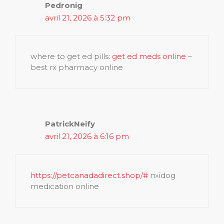
Pedronig
avril 21, 2026 à 5:32 pm
where to get ed pills:
get ed meds online
–
best rx pharmacy online
PatrickNeify
avril 21, 2026 à 6:16 pm
https://petcanadadirect.shop/#
п»їdog
medication online