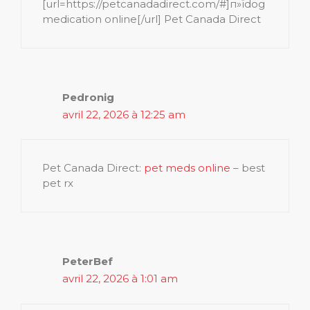
[url=https://petcanadadirect.com/#]п»їdog
medication online[/url] Pet Canada Direct
Pedronig
avril 22, 2026 à 12:25 am
Pet Canada Direct:
pet meds online
– best
pet rx
PeterBef
avril 22, 2026 à 1:01 am