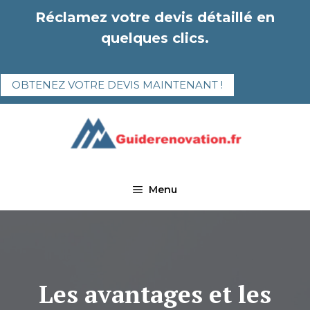
Aller
Réclamez votre devis détaillé en
au
quelques clics.
contenu
OBTENEZ VOTRE DEVIS MAINTENANT !
Menu
Les avantages et les