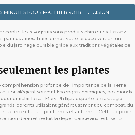
 5 MINUTES POUR FACILITER VOTRE DÉCISION
r contre les ravageurs sans produits chimiques. Laissez-
smis par nos aînés. Transformez votre espace vert en un
joie du jardinage durable grâce aux traditions végétales de
 seulement les plantes
e compréhension profonde de l’importance de la
Terre
qui privilégient souvent les engrais chimiques, nos grands-
our enrichir le sol. Mary Phillips, experte en stratégie
s grands-parents utilisaient généreusement du compost, du
vitaliser la terre chaque printemps et automne. Cette approch
étention d’eau et réduit la dépendance aux fertilisants