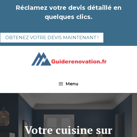
Aller
Réclamez votre devis détaillé en
au
quelques clics.
contenu
OBTENEZ VOTRE DEVIS MAINTENANT !
Menu
Votre cuisine sur