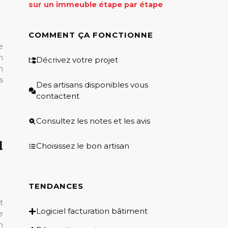
sur un immeuble étape par étape
COMMENT ÇA FONCTIONNE
e
n
Décrivez votre projet
n
s
Des artisans disponibles vous
contactent
Consultez les notes et les avis
u
Choisissez le bon artisan
TENDANCES
t
Logiciel facturation bâtiment
e
n