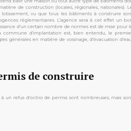
 entend bâtir une maison ou tout autre type de bâtiments doi
matière de construction (locales, régionales, nationales). L
otissement, vu que tous les bâtiments à construire son
igences réglementaires. L’agence sera à cet effet un bo
nnaissance d’un certain nombre de normes est de mise pour l
la commune d’implantation est, bien entendu, le premie
gles générales en matière de voisinage, d’évacuation d’eau
ermis de construire
 à un refus d’octroi de permis sont nombreuses, mais son