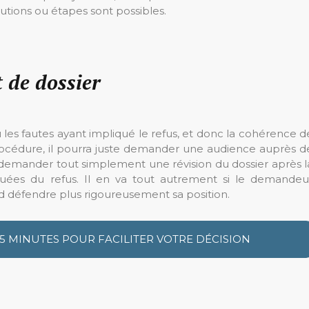
lutions ou étapes sont possibles.
 de dossier
es fautes ayant impliqué le refus, et donc la cohérence d
 procédure, il pourra juste demander une audience auprès d
s demander tout simplement une révision du dossier après l
voquées du refus. Il en va tout autrement si le demandeu
d défendre plus rigoureusement sa position.
 5 MINUTES POUR FACILITER VOTRE DÉCISION