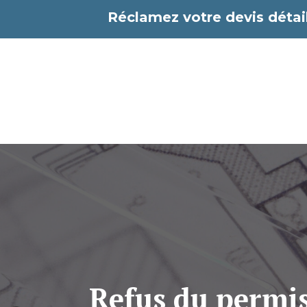
Aller
Réclamez votre devis détail
au
contenu
Refus du permis 