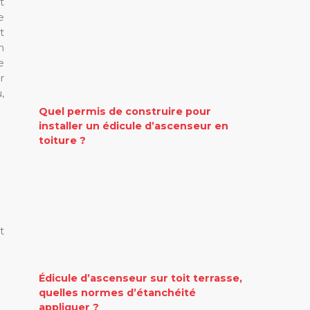
t
e
t
n
e
r
,
Quel permis de construire pour
installer un édicule d’ascenseur en
toiture ?
t
Édicule d’ascenseur sur toit terrasse,
quelles normes d’étanchéité
appliquer ?