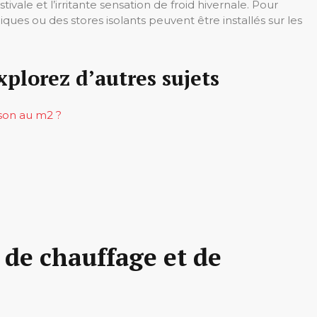
ivale et l’irritante sensation de froid hivernale. Pour
ques ou des stores isolants peuvent être installés sur les
xplorez d’autres sujets
ison au m2 ?
 de chauffage et de