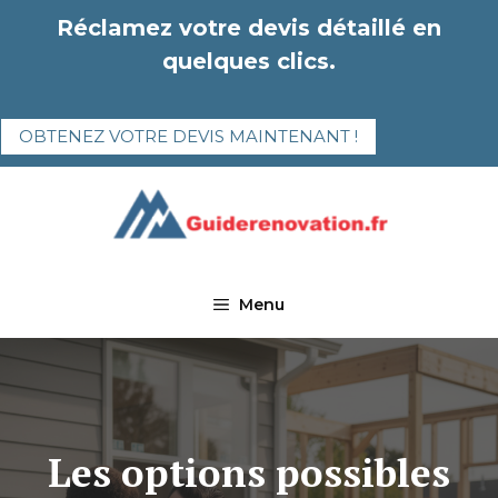
Aller
Réclamez votre devis détaillé en
au
quelques clics.
contenu
OBTENEZ VOTRE DEVIS MAINTENANT !
Menu
Les options possibles