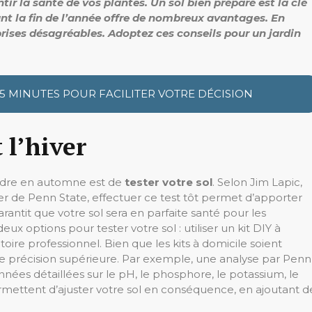
la santé de vos plantes. Un sol bien préparé est la clé
ant la fin de l’année offre de nombreux avantages. En
rises désagréables. Adoptez ces conseils pour un jardin
 5 MINUTES POUR FACILITER VOTRE DÉCISION
 l’hiver
endre en automne est de
tester votre sol
. Selon Jim Lapic,
 de Penn State, effectuer ce test tôt permet d’apporter
ntit que votre sol sera en parfaite santé pour les
x options pour tester votre sol : utiliser un kit DIY à
oire professionnel. Bien que les kits à domicile soient
ne précision supérieure. Par exemple, une analyse par Penn
nnées détaillées sur le pH, le phosphore, le potassium, le
mettent d’ajuster votre sol en conséquence, en ajoutant d