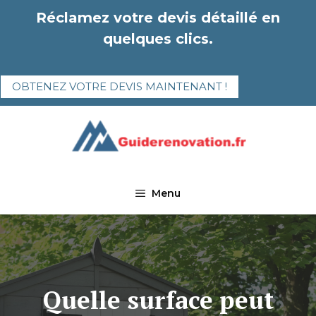
Aller
Réclamez votre devis détaillé en
au
quelques clics.
contenu
OBTENEZ VOTRE DEVIS MAINTENANT !
Menu
Quelle surface peut