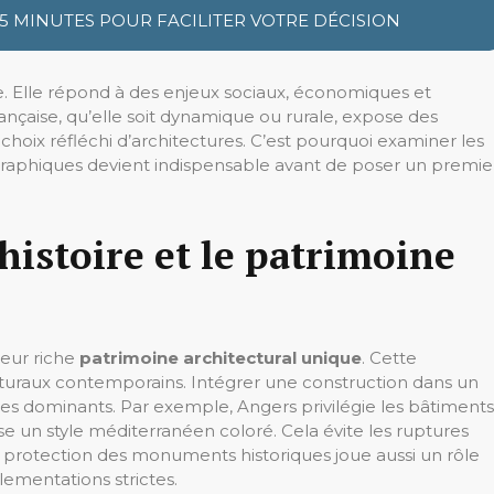
 5 MINUTES POUR FACILITER VOTRE DÉCISION
ue. Elle répond à des enjeux sociaux, économiques et
ançaise, qu’elle soit dynamique ou rurale, expose des
 choix réfléchi d’architectures. C’est pourquoi examiner les
éographiques devient indispensable avant de poser un premie
histoire et le patrimoine
leur riche
patrimoine architectural unique
. Cette
ecturaux contemporains. Intégrer une construction dans un
les dominants. Par exemple, Angers privilégie les bâtiments
se un style méditerranéen coloré. Cela évite les ruptures
a protection des monuments historiques joue aussi un rôle
lementations strictes.