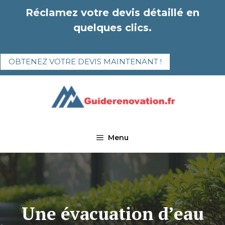
Aller
Réclamez votre devis détaillé en
au
quelques clics.
contenu
OBTENEZ VOTRE DEVIS MAINTENANT !
Menu
Une évacuation d’eau