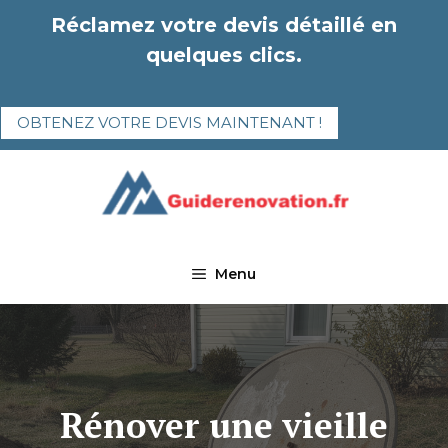
Aller
Réclamez votre devis détaillé en
au
quelques clics.
contenu
OBTENEZ VOTRE DEVIS MAINTENANT !
Menu
Rénover une vieille