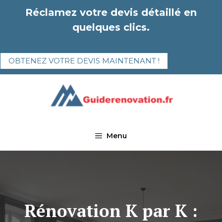
Aller
Réclamez votre devis détaillé en
au
quelques clics.
contenu
OBTENEZ VOTRE DEVIS MAINTENANT !
Menu
Rénovation K par K :