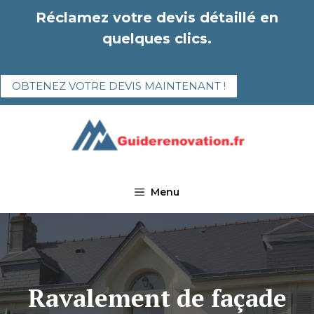
Aller
Réclamez votre devis détaillé en
au
quelques clics.
contenu
OBTENEZ VOTRE DEVIS MAINTENANT !
Menu
Ravalement de façade