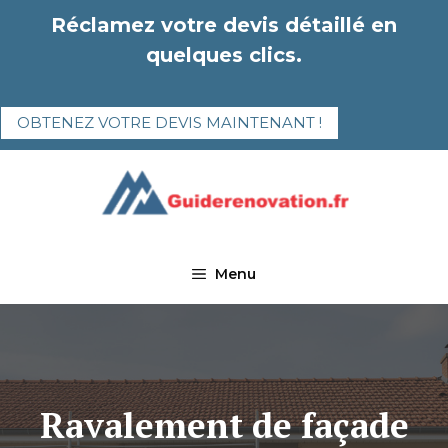
Aller
Réclamez votre devis détaillé en
au
quelques clics.
contenu
OBTENEZ VOTRE DEVIS MAINTENANT !
Menu
Ravalement de façade