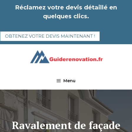
Aller
Réclamez votre devis détaillé en
au
quelques clics.
contenu
OBTENEZ VOTRE DEVIS MAINTENANT !
Menu
Ravalement de façade