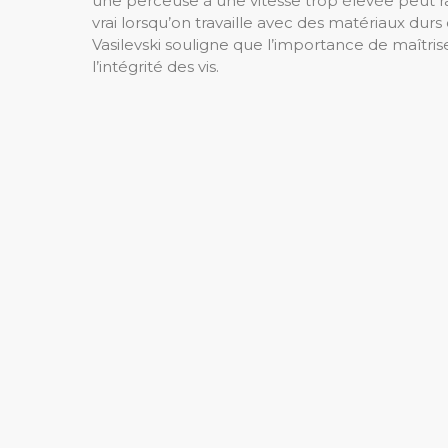
une perceuse à une vitesse trop élevée peut ra
vrai lorsqu’on travaille avec des matériaux durs
Vasilevski souligne que l’importance de maîtrise
l’intégrité des vis.