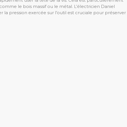
pidement user la tête de la vis. Cela est particulièrement
 comme le bois massif ou le métal. L’électricien Daniel
r la pression exercée sur l’outil est cruciale pour préserver