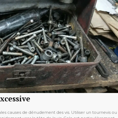
excessive
ales causes de dénudement des vis. Utiliser un tournevis ou