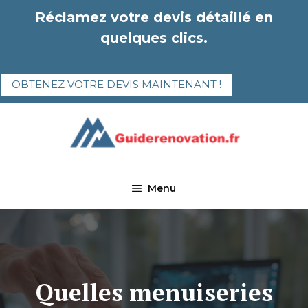
Aller
Réclamez votre devis détaillé en
au
quelques clics.
contenu
OBTENEZ VOTRE DEVIS MAINTENANT !
Menu
Quelles menuiseries