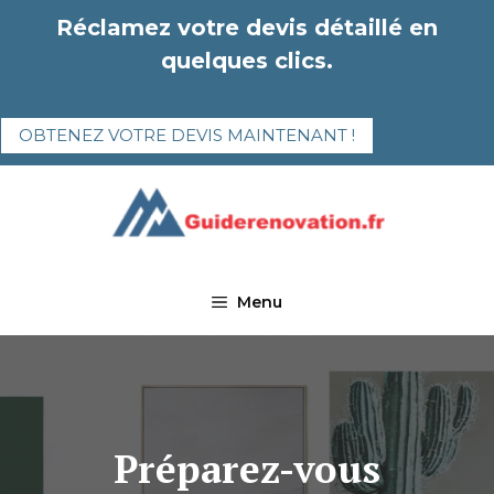
Aller
Réclamez votre devis détaillé en
au
quelques clics.
contenu
OBTENEZ VOTRE DEVIS MAINTENANT !
Menu
Préparez-vous