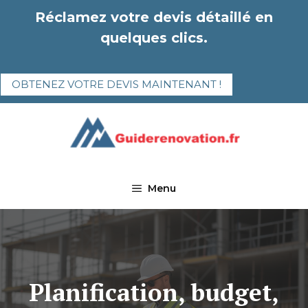
Aller
Réclamez votre devis détaillé en
au
quelques clics.
contenu
OBTENEZ VOTRE DEVIS MAINTENANT !
Menu
Planification, budget,