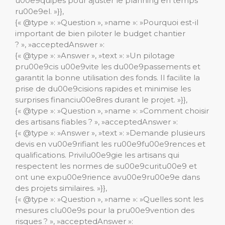
u00e9quipes pour ajuster le planning en temps
ru00e9el. »}},
{« @type »: »Question », »name »: »Pourquoi est-il
important de bien piloter le budget chantier
? », »acceptedAnswer »:
{« @type »: »Answer », »text »: »Un pilotage
pru00e9cis u00e9vite les du00e9passements et
garantit la bonne utilisation des fonds. Il facilite la
prise de du00e9cisions rapides et minimise les
surprises financiu00e8res durant le projet. »}},
{« @type »: »Question », »name »: »Comment choisir
des artisans fiables ? », »acceptedAnswer »:
{« @type »: »Answer », »text »: »Demande plusieurs
devis en vu00e9rifiant les ru00e9fu00e9rences et
qualifications. Privilu00e9gie les artisans qui
respectent les normes de su00e9curitu00e9 et
ont une expu00e9rience avu00e9ru00e9e dans
des projets similaires. »}},
{« @type »: »Question », »name »: »Quelles sont les
mesures clu00e9s pour la pru00e9vention des
risques ? », »acceptedAnswer »: