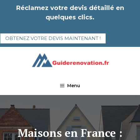
Aller
Réclamez votre devis détaillé en
au
quelques clics.
contenu
OBTENEZ VOTRE DEVIS MAINTENANT !
Menu
Maisons en France :