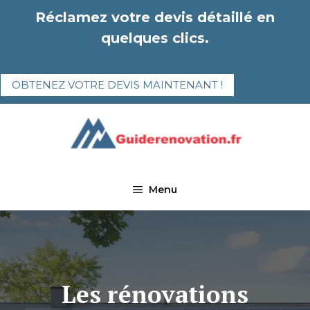
Aller
Réclamez votre devis détaillé en
au
quelques clics.
contenu
OBTENEZ VOTRE DEVIS MAINTENANT !
Menu
Les rénovations