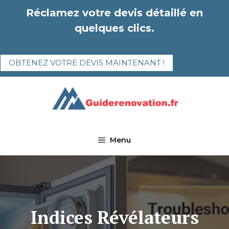
Aller
Réclamez votre devis détaillé en
au
quelques clics.
contenu
OBTENEZ VOTRE DEVIS MAINTENANT !
Menu
Indices Révélateurs