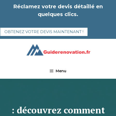
Aller
Réclamez votre devis détaillé en
au
quelques clics.
contenu
OBTENEZ VOTRE DEVIS MAINTENANT !
Menu
: découvrez comment