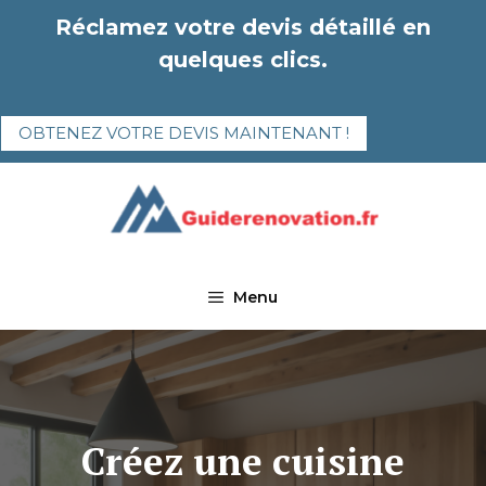
Aller
Réclamez votre devis détaillé en
au
quelques clics.
contenu
OBTENEZ VOTRE DEVIS MAINTENANT !
Menu
Créez une cuisine