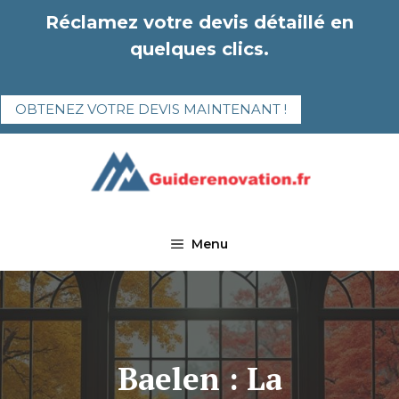
Aller
Réclamez votre devis détaillé en
au
quelques clics.
contenu
OBTENEZ VOTRE DEVIS MAINTENANT !
Menu
Baelen : La