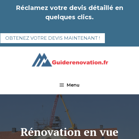
Aller
Réclamez votre devis détaillé en
au
quelques clics.
contenu
OBTENEZ VOTRE DEVIS MAINTENANT !
Menu
Rénovation en vue