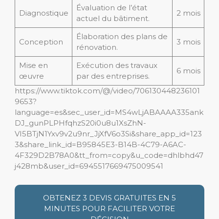
Évaluation de l’état
Diagnostique
2 mois
actuel du bâtiment.
Élaboration des plans de
Conception
3 mois
rénovation.
Mise en
Exécution des travaux
6 mois
œuvre
par des entreprises.
https://www.tiktok.com/@/video/706130448236101
9653?
language=es&sec_user_id=MS4wLjABAAAA335ank
DJ_gunPLPHfqhzS20i0u8u1XsZhN-
VI5BTjN1Yxv9v2u9nr_JjXfV6o3Si&share_app_id=123
3&share_link_id=B95845E3-B14B-4C79-A6AC-
4F329D2B78A0&tt_from=copy&u_code=dhlbhd47
j428mb&user_id=6945517669475009541
OBTENEZ 3 DEVIS GRATUITES EN 5
MINUTES POUR FACILITER VOTRE