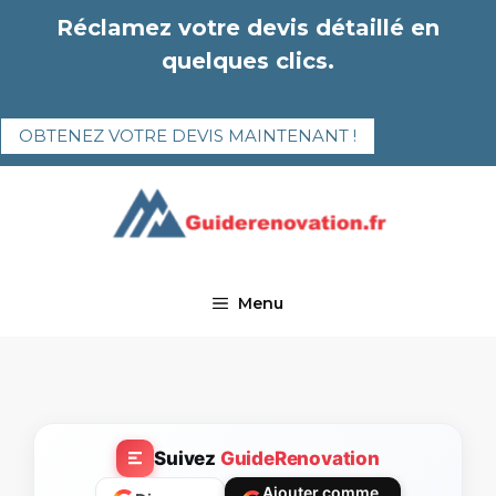
Aller
Réclamez votre devis détaillé en
au
quelques clics.
contenu
OBTENEZ VOTRE DEVIS MAINTENANT !
Menu
Suivez
GuideRenovation
Ajouter comme