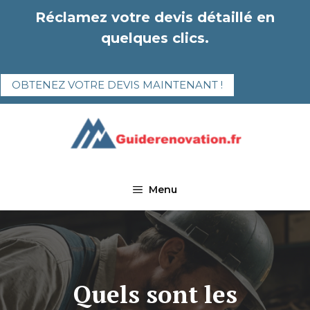
Aller
Réclamez votre devis détaillé en
au
quelques clics.
contenu
OBTENEZ VOTRE DEVIS MAINTENANT !
Menu
Quels sont les