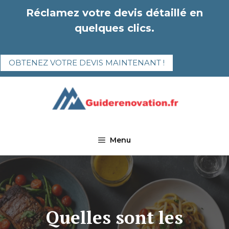
Aller
Réclamez votre devis détaillé en
au
quelques clics.
contenu
OBTENEZ VOTRE DEVIS MAINTENANT !
Menu
Quelles sont les