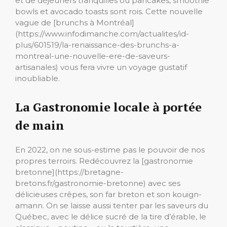
et de déjeuners tranquilles où pancakes, smoothie
bowls et avocado toasts sont rois. Cette nouvelle
vague de [brunchs à Montréal]
(https://www.infodimanche.com/actualites/id-
plus/601519/la-renaissance-des-brunchs-a-
montreal-une-nouvelle-ere-de-saveurs-
artisanales) vous fera vivre un voyage gustatif
inoubliable.
La Gastronomie locale à portée
de main
En 2022, on ne sous-estime pas le pouvoir de nos
propres terroirs. Redécouvrez la [gastronomie
bretonne](https://bretagne-
bretons.fr/gastronomie-bretonne) avec ses
délicieuses crêpes, son far breton et son kouign-
amann. On se laisse aussi tenter par les saveurs du
Québec, avec le délice sucré de la tire d’érable, le