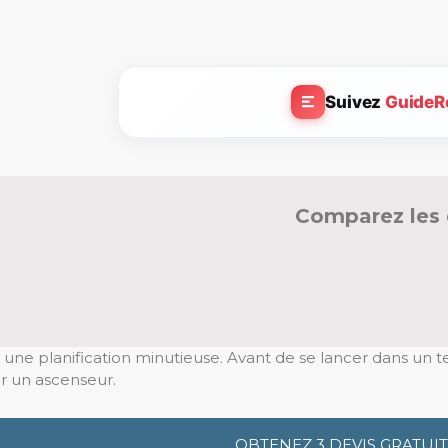
Suivez
GuideR
Comparez les 
ne planification minutieuse. Avant de se lancer dans un tel p
er un ascenseur.
OBTENEZ 3 DEVIS GRATUIT