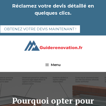
Aller
Réclamez votre devis détaillé en
au
quelques clics.
contenu
OBTENEZ VOTRE DEVIS MAINTENANT !
Menu
Pourquoi opter pour