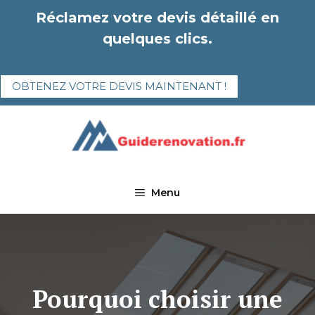
Aller
Réclamez votre devis détaillé en
au
quelques clics.
contenu
OBTENEZ VOTRE DEVIS MAINTENANT !
Menu
Pourquoi choisir une