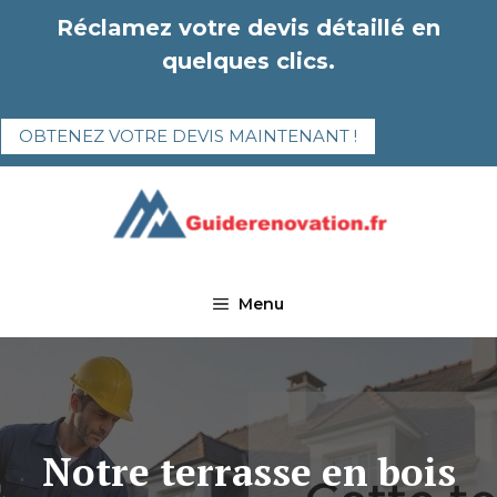
Aller
Réclamez votre devis détaillé en
au
quelques clics.
contenu
OBTENEZ VOTRE DEVIS MAINTENANT !
Menu
Notre terrasse en bois