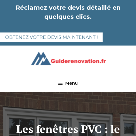
Aller
Réclamez votre devis détaillé en
au
quelques clics.
contenu
OBTENEZ VOTRE DEVIS MAINTENANT !
Menu
Les fenêtres PVC : le