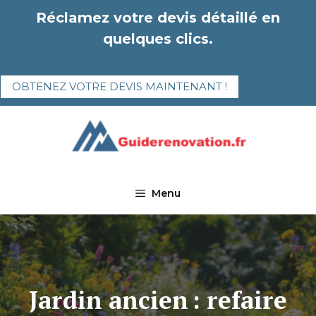
Aller
Réclamez votre devis détaillé en
au
quelques clics.
contenu
OBTENEZ VOTRE DEVIS MAINTENANT !
Menu
Jardin ancien : refaire