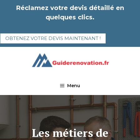
Aller
Réclamez votre devis détaillé en
au
quelques clics.
contenu
OBTENEZ VOTRE DEVIS MAINTENANT !
Menu
Les métiers de