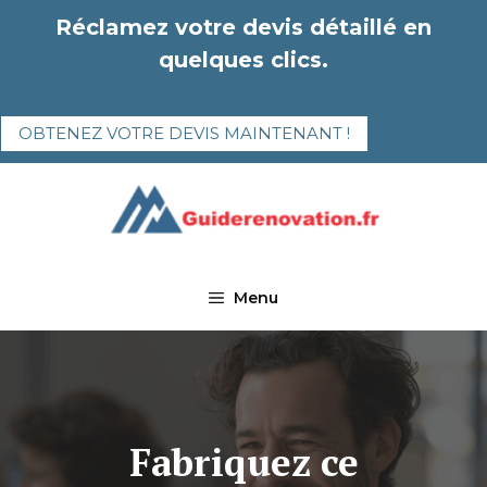
Aller
Réclamez votre devis détaillé en
au
quelques clics.
contenu
OBTENEZ VOTRE DEVIS MAINTENANT !
Menu
Fabriquez ce