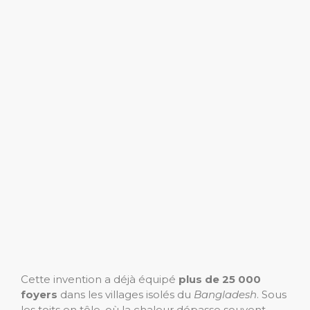
Cette invention a déjà équipé
plus de 25 000
foyers
dans les villages isolés du
Bangladesh
. Sous
les toits en tôle, où la chaleur dépasse souvent