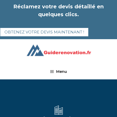
Aller
Réclamez votre devis détaillé en
au
quelques clics.
contenu
OBTENEZ VOTRE DEVIS MAINTENANT !
Menu